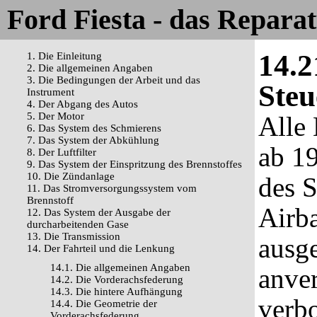
Ford Fiesta - das Repara
14.2
1. Die Einleitung
2. Die allgemeinen Angaben
3. Die Bedingungen der Arbeit und das
Steu
Instrument
4. Der Abgang des Autos
5. Der Motor
Alle
6. Das System des Schmierens
7. Das System der Abkühlung
ab 1
8. Der Luftfilter
9. Das System der Einspritzung des Brennstoffes
10. Die Zündanlage
des S
11. Das Stromversorgungssystem vom
Brennstoff
Airb
12. Das System der Ausgabe der
durcharbeitenden Gase
13. Die Transmission
ausge
14. Der Fahrteil und die Lenkung
14.1. Die allgemeinen Angaben
anver
14.2. Die Vorderachsfederung
14.3. Die hintere Aufhängung
verbo
14.4. Die Geometrie der
Vorderachsfederung