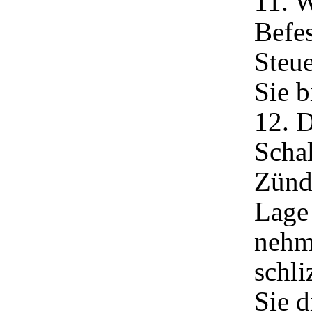
11. W
Befes
Steu
Sie b
12. D
Schal
Zünd
Lage
nehm
schli
Sie d