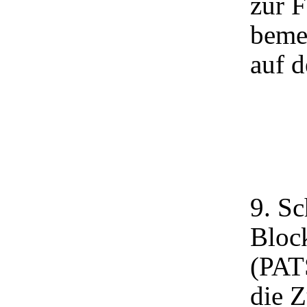
zur F
bemer
auf 
9. Sc
Block
(PAT
die 