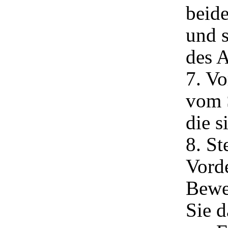
beid
und s
des A
7. Vo
vom S
die s
8. St
Vorde
Bewe
Sie d