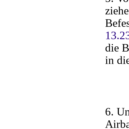
ziehe
Befes
13.2
die B
in di
6. U
Airba