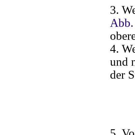
3. W
Abb.
obere
4. W
und 
der S
5. Vo