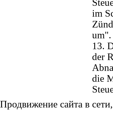
Steue
im Sc
Zünd
um".
13. D
der R
Abna
die M
Steu
Продвижение сайта в сети,