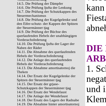
14.5. Die Prüfung der Dämpfer
kann
14.6. Die Prüfung ljufta der Lenkung
14.7. Die Prüfung der Schutzkappen des
Fiest
Steuermechanismus
14.8. Die Prüfung der Kugelgelenke und
den Eifer-schutz- der Kappen der Spitzen
abne
der Steuermänner tjag
14.9. Die Prüfung der Büchse des
querlaufenden Hebels der unabhängigen
Vorderachsfederung
14.10. Die Prüfung ljufta der Lager der
DIE
Naben der Räder
14.11. Die Abnahme des querlaufenden
ARB
Hebels der Vorderachsfederung
14.12. Die Anlage des querlaufenden
Hebels der Vorderachsfederung
1. Sc
14.13. Die Abnahme amortisatornoj die
Theken
nega
14.14. Der Ersatz der Kugelgelenke der
Spitzen der Steuermänner tjag
14.15. Der Ersatz der grjase-
und i
Schutzkappen der Steuermänner tjag
14.16. Der Ersatz der Wendefaust
Klem
14.17. Die Anlage der Wendefaust
14.18. Der Ersatz des Lagers der Radnabe
14.19. Die Abnahme hinter amortisatornoj