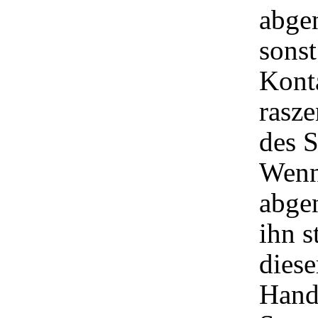
abge
sonst
Kont
rasze
des S
Wenn
abge
ihn s
diese
Hand