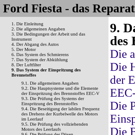
Ford Fiesta - das Repara
9. D
1. Die Einleitung
2. Die allgemeinen Angaben
3. Die Bedingungen der Arbeit und das
des 
Instrument
4. Der Abgang des Autos
5. Der Motor
Die 
6. Das System des Schmierens
7. Das System der Abkühlung
Die 
8. Der Luftfilter
9. Das System der Einspritzung des
Brennstoffes
der E
9.1. Die allgemeinen Angaben
9.2. Die Hauptsysteme und die Elemente
EEC
der Einspritzung des Brennstoffes EEC-V
9.3. Die Prüfung des Systems der
Die 
Einspritzung des Brennstoffes
9.4. Die Beseitigung der labilen Frequenz
des Drehens der Kurbelwelle des Motors
Einsp
im Leerlauf
9.5. Die Prüfung des vollziehenden
Die B
Motors des Leerlaufs
9.6. Die Prüfung der Düsen