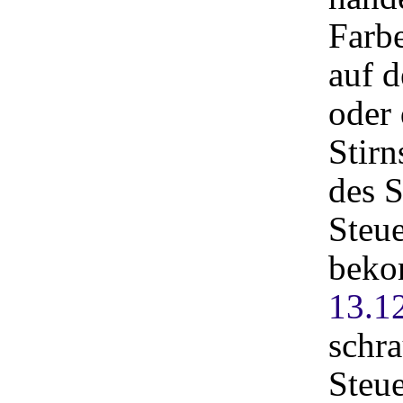
Farbe
auf 
oder 
Stirn
des 
Steue
beko
13.1
schra
Steue