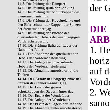
14.5. Die Prüfung der Dämpfer
der G
14.6. Die Prüfung ljufta der Lenkung
14.7. Die Prüfung der Schutzkappen des
Steuermechanismus
14.8. Die Prüfung der Kugelgelenke und
den Eifer-schutz- der Kappen der Spitzen
DIE
der Steuermänner tjag
14.9. Die Prüfung der Büchse des
ARB
querlaufenden Hebels der unabhängigen
Vorderachsfederung
14.10. Die Prüfung ljufta der Lager der
1. He
Naben der Räder
14.11. Die Abnahme des querlaufenden
horiz
Hebels der Vorderachsfederung
14.12. Die Anlage des querlaufenden
Hebels der Vorderachsfederung
auf 
14.13. Die Abnahme amortisatornoj die
Theken
Vorde
14.14. Der Ersatz der Kugelgelenke der
Spitzen der Steuermänner tjag
14.15. Der Ersatz der grjase-
2. W
Schutzkappen der Steuermänner tjag
14.16. Der Ersatz der Wendefaust
samok
14.17. Die Anlage der Wendefaust
14.18. Der Ersatz des Lagers der Radnabe
14.19. Die Abnahme hinter amortisatornoj