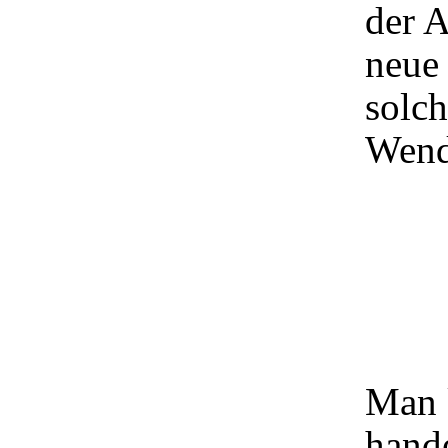
der 
neue 
solc
Wend
Man 
hand