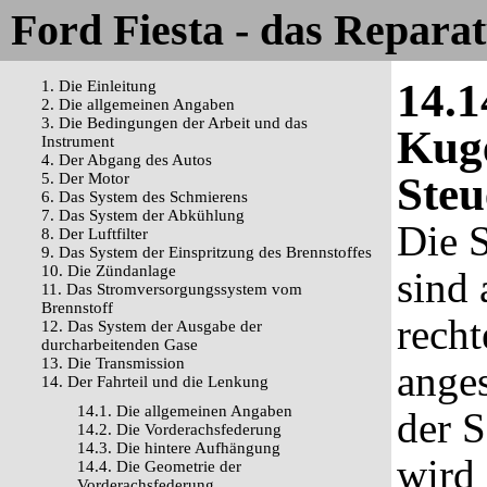
Ford Fiesta - das Repara
14.1
1. Die Einleitung
2. Die allgemeinen Angaben
3. Die Bedingungen der Arbeit und das
Kuge
Instrument
4. Der Abgang des Autos
Steu
5. Der Motor
6. Das System des Schmierens
7. Das System der Abkühlung
Die S
8. Der Luftfilter
9. Das System der Einspritzung des Brennstoffes
10. Die Zündanlage
sind 
11. Das Stromversorgungssystem vom
Brennstoff
recht
12. Das System der Ausgabe der
durcharbeitenden Gase
13. Die Transmission
ange
14. Der Fahrteil und die Lenkung
14.1. Die allgemeinen Angaben
der 
14.2. Die Vorderachsfederung
14.3. Die hintere Aufhängung
wird 
14.4. Die Geometrie der
Vorderachsfederung