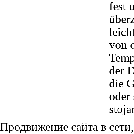
fest 
überz
leich
von d
Temp
der D
die 
oder 
stoja
Продвижение сайта в сети,