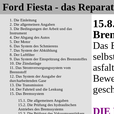
Ford Fiesta - das Repara
15.8
1. Die Einleitung
2. Die allgemeinen Angaben
3. Die Bedingungen der Arbeit und das
Bre
Instrument
4. Der Abgang des Autos
5. Der Motor
Das 
6. Das System des Schmierens
7. Das System der Abkühlung
selbs
8. Der Luftfilter
9. Das System der Einspritzung des Brennstoffes
10. Die Zündanlage
asfal
11. Das Stromversorgungssystem vom
Brennstoff
Bewe
12. Das System der Ausgabe der
durcharbeitenden Gase
13. Die Transmission
gesch
14. Der Fahrteil und die Lenkung
15. Das Bremssystem
15.1. Die allgemeinen Angaben
15.2. Die Prüfung des hydraulischen
DIE
Antriebes des Bremssystems
15.3. Die Prüfung des Vakuumverstärkers