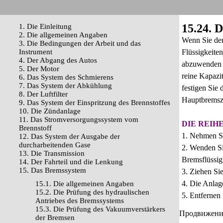
15.24. 
1. Die Einleitung
2. Die allgemeinen Angaben
Wenn Sie den
3. Die Bedingungen der Arbeit und das
Instrument
Flüssigkeite
4. Der Abgang des Autos
abzuwenden u
5. Der Motor
reine Kapazi
6. Das System des Schmierens
7. Das System der Abkühlung
festigen Sie
8. Der Luftfilter
Hauptbremszy
9. Das System der Einspritzung des Brennstoffes
10. Die Zündanlage
11. Das Stromversorgungssystem vom
DIE REIH
Brennstoff
1. Nehmen Si
12. Das System der Ausgabe der
durcharbeitenden Gase
2. Wenden Si
13. Die Transmission
Bremsflüssig
14. Der Fahrteil und die Lenkung
15. Das Bremssystem
3. Ziehen Si
4. Die Anlag
15.1. Die allgemeinen Angaben
15.2. Die Prüfung des hydraulischen
5. Entfernen
Antriebes des Bremssystems
15.3. Die Prüfung des Vakuumverstärkers
Продвижение 
der Bremsen