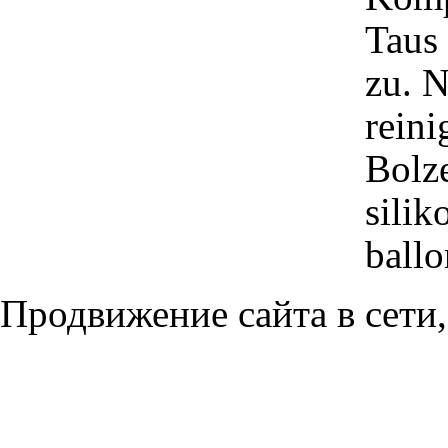
Taus
zu. N
reini
Bolz
silik
ballo
Продвижение сайта в сети,