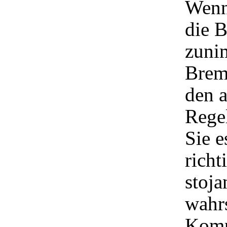
Wenn
die 
zuni
Brem
den 
Rege
Sie e
richt
stoja
wahrs
Komp