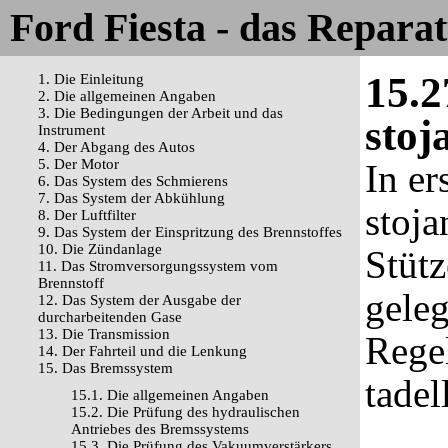
Ford Fiesta - das Repara
15.2
1. Die Einleitung
2. Die allgemeinen Angaben
3. Die Bedingungen der Arbeit und das
stoj
Instrument
4. Der Abgang des Autos
5. Der Motor
In er
6. Das System des Schmierens
7. Das System der Abkühlung
stoj
8. Der Luftfilter
9. Das System der Einspritzung des Brennstoffes
10. Die Zündanlage
Stüt
11. Das Stromversorgungssystem vom
Brennstoff
geleg
12. Das System der Ausgabe der
durcharbeitenden Gase
13. Die Transmission
Regel
14. Der Fahrteil und die Lenkung
15. Das Bremssystem
tadel
15.1. Die allgemeinen Angaben
15.2. Die Prüfung des hydraulischen
Antriebes des Bremssystems
15.3. Die Prüfung des Vakuumverstärkers