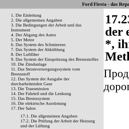
Ford Fiesta - das Rep
17.2
1. Die Einleitung
2. Die allgemeinen Angaben
3. Die Bedingungen der Arbeit und das
der 
Instrument
4. Der Abgang des Autos
*, i
5. Der Motor
6. Das System des Schmierens
7. Das System der Abkühlung
Meth
8. Der Luftfilter
9. Das System der Einspritzung des Brennstoffes
10. Die Zündanlage
11. Das Stromversorgungssystem vom
Прод
Brennstoff
12. Das System der Ausgabe der
доро
durcharbeitenden Gase
13. Die Transmission
14. Der Fahrteil und die Lenkung
15. Das Bremssystem
16. Die elektrische Ausrüstung
17. Der Salon
17.1. Die allgemeinen Angaben
17.2. Die Prüfung der Arbeit der Heizung
und der Lüftung