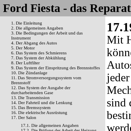
Ford Fiesta - das Repara
17.1
1. Die Einleitung
2. Die allgemeinen Angaben
3. Die Bedingungen der Arbeit und das
Mit H
Instrument
4. Der Abgang des Autos
5. Der Motor
könne
6. Das System des Schmierens
7. Das System der Abkühlung
Autos
8. Der Luftfilter
9. Das System der Einspritzung des Brennstoffes
10. Die Zündanlage
jeder
11. Das Stromversorgungssystem vom
Brennstoff
Mech
12. Das System der Ausgabe der
durcharbeitenden Gase
13. Die Transmission
sind 
14. Der Fahrteil und die Lenkung
15. Das Bremssystem
best
16. Die elektrische Ausrüstung
17. Der Salon
werd
17.1. Die allgemeinen Angaben
17.2. Die Prüfung der Arbeit der Heizung