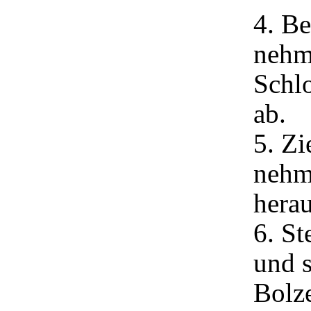
4. B
nehm
Schlo
ab.
5. Zi
nehme
herau
6. St
und s
Bolz