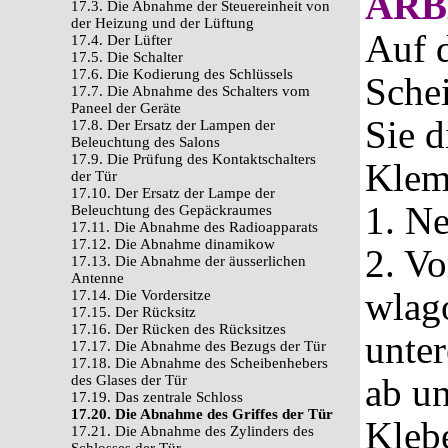
ARB
17.3. Die Abnahme der Steuereinheit von
der Heizung und der Lüftung
Auf d
17.4. Der Lüfter
17.5. Die Schalter
17.6. Die Kodierung des Schlüssels
Schei
17.7. Die Abnahme des Schalters vom
Paneel der Geräte
Sie d
17.8. Der Ersatz der Lampen der
Beleuchtung des Salons
17.9. Die Prüfung des Kontaktschalters
Klemm
der Tür
17.10. Der Ersatz der Lampe der
1. N
Beleuchtung des Gepäckraumes
17.11. Die Abnahme des Radioapparats
17.12. Die Abnahme dinamikow
2. Vo
17.13. Die Abnahme der äusserlichen
Antenne
wlag
17.14. Die Vordersitze
17.15. Der Rücksitz
17.16. Der Rücken des Rücksitzes
unter
17.17. Die Abnahme des Bezugs der Tür
17.18. Die Abnahme des Scheibenhebers
ab u
des Glases der Tür
17.19. Das zentrale Schloss
17.20. Die Abnahme des Griffes der Tür
Kleb
17.21. Die Abnahme des Zylinders des