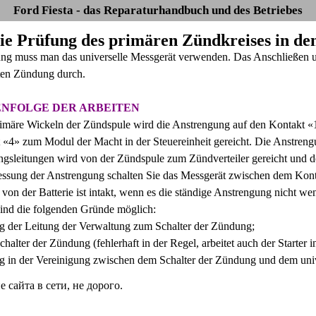
Ford Fiesta - das Reparaturhandbuch und des Betriebes
Die Prüfung des primären Zündkreises in d
ung muss man das universelle Messgerät verwenden. Das Anschließen un
ten Zündung durch.
ENFOLGE DER ARBEITEN
rimäre Wickeln der Zündspule wird die Anstrengung auf den Kontakt «
«4» zum Modul der Macht in der Steuereinheit gereicht. Die Anstreng
sleitungen wird von der Zündspule zum Zündverteiler gereicht und dor
essung der Anstrengung schalten Sie das Messgerät zwischen dem Kon
von der Batterie ist intakt, wenn es die ständige Anstrengung nicht wen
 sind die folgenden Gründe möglich:
 der Leitung der Verwaltung zum Schalter der Zündung;
Schalter der Zündung (fehlerhaft in der Regel, arbeitet auch der Starter i
 in der Vereinigung zwischen dem Schalter der Zündung und dem unive
сайта в сети, не дорого.