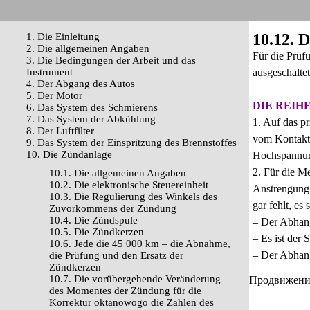
10.12. 
1. Die Einleitung
2. Die allgemeinen Angaben
Für die Prüf
3. Die Bedingungen der Arbeit und das
Instrument
ausgeschalte
4. Der Abgang des Autos
5. Der Motor
DIE REIH
6. Das System des Schmierens
7. Das System der Abkühlung
1. Auf das p
8. Der Luftfilter
vom Kontakt 
9. Das System der Einspritzung des Brennstoffes
10. Die Zündanlage
Hochspannung
2. Für die M
10.1. Die allgemeinen Angaben
10.2. Die elektronische Steuereinheit
Anstrengung 
10.3. Die Regulierung des Winkels des
gar fehlt, es
Zuvorkommens der Zündung
10.4. Die Zündspule
– Der Abhang
10.5. Die Zündkerzen
– Es ist der 
10.6. Jede die 45 000 km – die Abnahme,
– Der Abhang
die Prüfung und den Ersatz der
Zündkerzen
10.7. Die vorübergehende Veränderung
Продвижение 
des Momentes der Zündung für die
Korrektur oktanowogo die Zahlen des