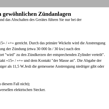
en gewöhnlichen Zündanlagen
d das Abschalten des Gerätes führen Sie nur bei der
15» / «+» gereicht. Durch das primäre Wickeln wird die Anstrengung
ung der Zündung (etwa 30 000 In / 30 kw) nach den
t "wird" zu den Zündkerzen der entsprechenden Zylinder verteilt".
takt «15» / «+» und dem Kontakt "der Masse an". Die Abgabe der
iger als 11,5 W.Jesli die gemessene Anstrengung niedriger gibt oder
n diesem Fall nicht);
rsellen elektrischen Stecker.