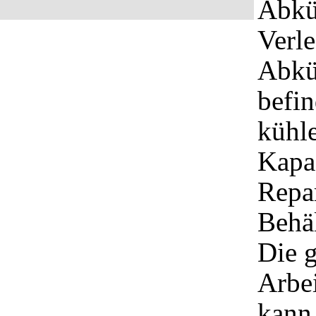
Abkü
Verle
Abkü
befin
kühle
Kapa
Repa
Behäl
Die 
Arbei
kann