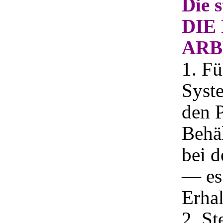
Die 
DIE
ARB
1. F
Syst
den P
Behäl
bei d
— es 
Erha
2. St