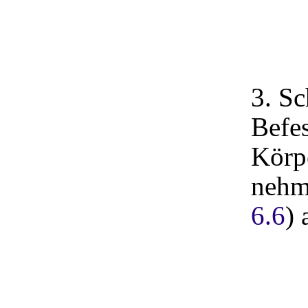
3. S
Befe
Körp
nehm
6.6
) 