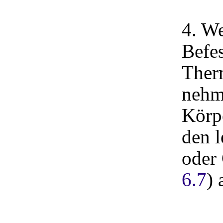
4. W
Befe
Ther
nehm
Körpe
den l
oder
6.7
) 