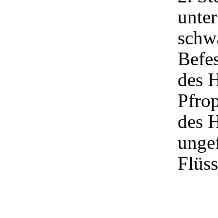
unter
schw
Befe
des 
Pfrop
des H
ungef
Flüs