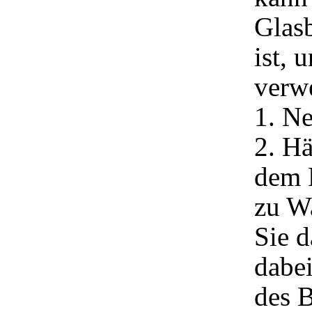
Glasb
ist,
verw
1. N
2. H
dem F
zu Wa
Sie 
dabei
des B