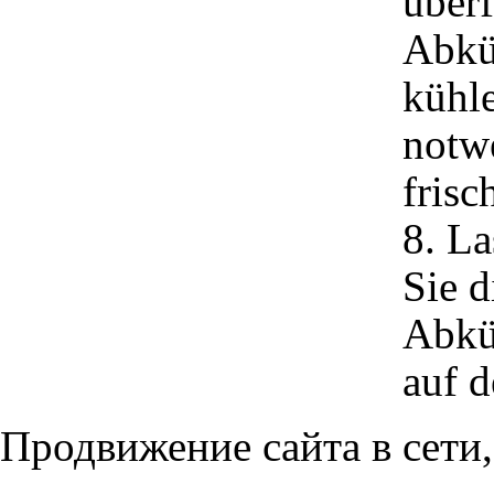
überf
Abkü
kühle
notwe
frisc
8. L
Sie d
Abkü
auf d
Продвижение сайта в сети,