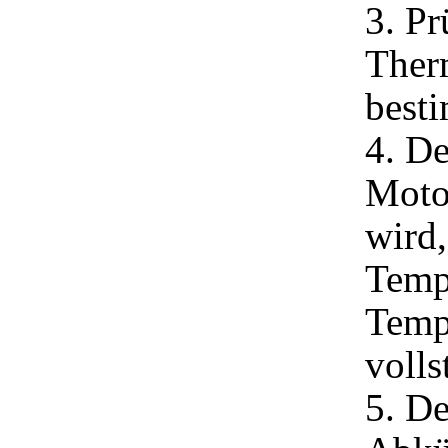
3. Pr
Therm
best
4. De
Moto
wird,
Temp
Tempe
volls
5. De