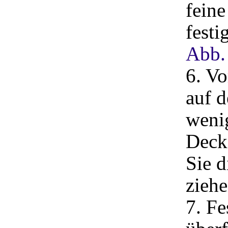
feine
festi
Abb.
6. Vo
auf d
weni
Decke
Sie d
ziehe
7. Fe