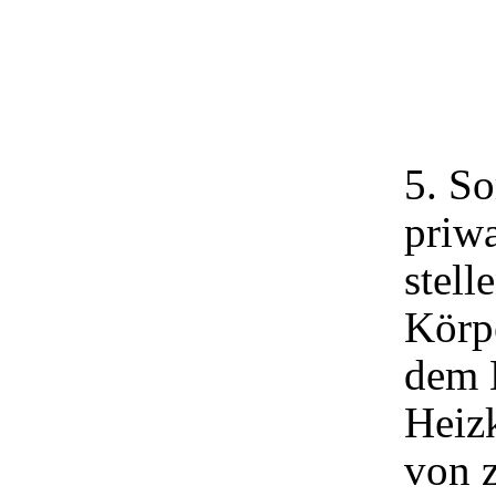
5. So
priwa
stell
Körpe
dem 
Heizk
von z