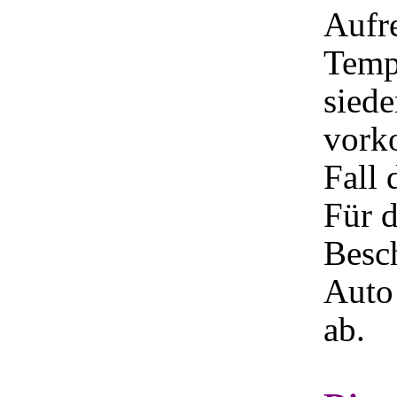
Aufre
Temp
sied
vork
Fall 
Für 
Besc
Auto
ab.