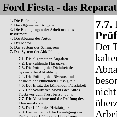
Ford Fiesta - das Repara
7.7.
1. Die Einleitung
2. Die allgemeinen Angaben
3. Die Bedingungen der Arbeit und das
Prüf
Instrument
4. Der Abgang des Autos
5. Der Motor
Der 
6. Das System des Schmierens
7. Das System der Abkühlung
kalt
7.1. Die allgemeinen Angaben
7.2. Die kühlende Flüssigkeit
Abna
7.3. Die Prüfung der Dichtheit des
Systems der Abkühlung
7.4. Die Prüfung des Niveaus und
beso
doliwka der kühlenden Flüssigkeit
7.5. Der Ersatz der kühlenden Flüssigkeit
nicht
7.6. Der Schutz des Motors des Autos
Fiesta vor dem Frost bis zu–30 °s
7.7. Die Abnahme und die Prüfung des
überz
Thermostaten
7.8. Der Lüfter des Heizkörpers
Arbe
7.9. Die Suche und die Beseitigung der
Defekte des Lüfters des Heizkörpers