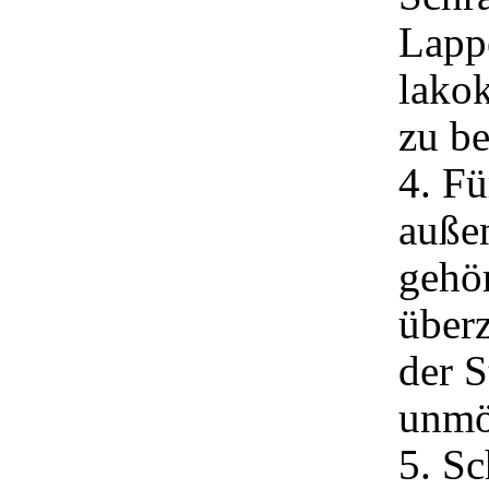
Lapp
lako
zu be
4. Fü
auße
gehö
überz
der S
unmög
5. Sc