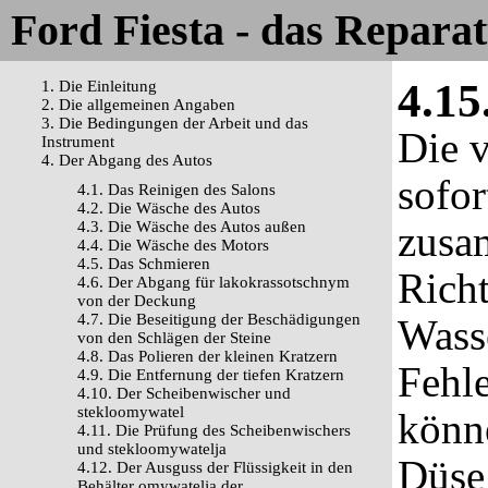
Ford Fiesta - das Repara
4.15
1. Die Einleitung
2. Die allgemeinen Angaben
3. Die Bedingungen der Arbeit und das
Die 
Instrument
4. Der Abgang des Autos
sofor
4.1. Das Reinigen des Salons
4.2. Die Wäsche des Autos
4.3. Die Wäsche des Autos außen
zusa
4.4. Die Wäsche des Motors
4.5. Das Schmieren
Rich
4.6. Der Abgang für lakokrassotschnym
von der Deckung
4.7. Die Beseitigung der Beschädigungen
Wass
von den Schlägen der Steine
4.8. Das Polieren der kleinen Kratzern
Fehl
4.9. Die Entfernung der tiefen Kratzern
4.10. Der Scheibenwischer und
stekloomywatel
könn
4.11. Die Prüfung des Scheibenwischers
und stekloomywatelja
Düse 
4.12. Der Ausguss der Flüssigkeit in den
Behälter omywatelja der