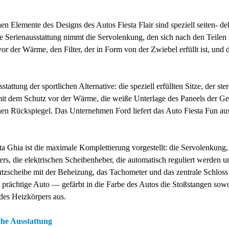
hen Elemente des Designs des Autos Fiesta Flair sind speziell seiten- 
ne Serienausstattung nimmt die Servolenkung, den sich nach den Teile
or der Wärme, den Filter, der in Form von der Zwiebel erfüllt ist, und 
stattung der sportlichen Alternative: die speziell erfüllten Sitze, der
it dem Schutz vor der Wärme, die weiße Unterlage des Paneels der Gerä
chen Rückspiegel. Das Unternehmen Ford liefert das Auto Fiesta Fun aus
ta Ghia ist die maximale Komplettierung vorgestellt: die Servolenkung,
rers, die elektrischen Scheibenheber, die automatisch reguliert werden
tzscheibe mit der Beheizung, das Tachometer und das zentrale Schloss 
 prächtige Auto — gefärbt in die Farbe des Autos die Stoßstangen sowoh
des Heizkörpers aus.
che Ausstattung