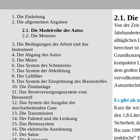
2.1. Di
1. Die Einleitung
2. Die allgemeinen Angaben
Von der Zeit
2.1. Die Modelreihe der Autos
Jahrhundertes
2.2. Die Motoren
alltäglichen 
3. Die Bedingungen der Arbeit und das
berechnet is
Instrument
4. Der Abgang des Autos
Grundkonzept
5. Der Motor
kompakten Li
6. Das System des Schmierens
dem großen D
7. Das System der Abkühlung
8. Der Luftfilter
vervollkommn
9. Das System der Einspritzung des Brennstoffes
Autozeitschr
10. Die Zündanlage
11. Das Stromversorgungssystem vom
Brennstoff
Es gibt als
12. Das System der Ausgabe der
Kurz die wich
durcharbeitenden Gase
13. Die Transmission
den 1,8-Lite
14. Der Fahrteil und die Lenkung
Sicherheit, 
15. Das Bremssystem
16. Die elektrische Ausrüstung
Bis zum 1999
17. Der Salon
praktische" 
18. Die Karosserie