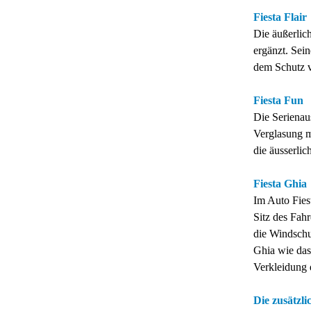
Fiesta Flair
Die äußerlic
ergänzt. Sei
dem Schutz v
Fiesta Fun
Die Serienaus
Verglasung m
die äusserli
Fiesta Ghia
Im Auto Fies
Sitz des Fah
die Windschu
Ghia wie das
Verkleidung 
Die zusätzli