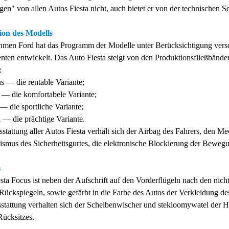
en" von allen Autos Fiesta nicht, auch bietet er von der technischen S
ion des Modells
men Ford hat das Programm der Modelle unter Berücksichtigung vers
ten entwickelt. Das Auto Fiesta steigt von den Produktionsfließbänder
:
s — die rentable Variante;
r — die komfortabele Variante;
— die sportliche Variante;
 — die prächtige Variante.
sstattung aller Autos Fiesta verhält sich der Airbag des Fahrers, den 
smus des Sicherheitsgurtes, die elektronische Blockierung der Bewegung
s
sta Foсus ist neben der Aufschrift auf den Vorderflügeln nach den nic
 Rückspiegeln, sowie gefärbt in die Farbe des Autos der Verkleidung 
sstattung verhalten sich der Scheibenwischer und stekloomywatel der 
ücksitzes.