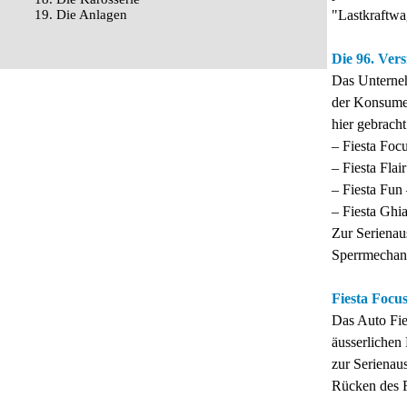
19. Die Anlagen
"Lastkraftwag
Die 96. Vers
Das Unterneh
der Konsumen
hier gebracht
– Fiesta Foсu
– Fiesta Flai
– Fiesta Fun 
– Fiesta Ghia
Zur Serienau
Sperrmechani
Fiesta Foсu
Das Auto Fie
äusserlichen
zur Serienau
Rücken des R