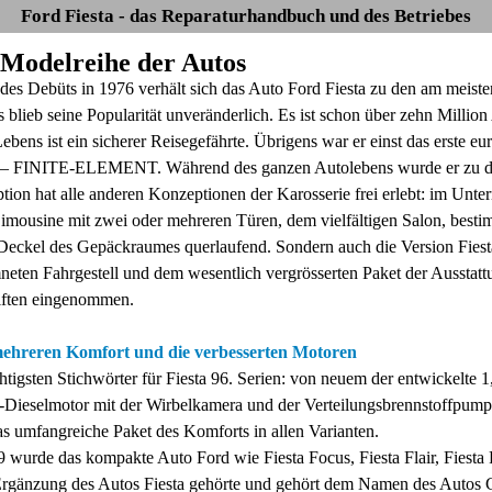
Ford Fiesta - das Reparaturhandbuch und des Betriebes
e Modelreihe der Autos
 des Debüts in 1976 verhält sich das Auto Ford Fiesta zu den am meist
 blieb seine Popularität unveränderlich. Es ist schon über zehn Million
Lebens ist ein sicherer Reisegefährte. Übrigens war er einst das erste
t – FINITE-ELEMENT. Während des ganzen Autolebens wurde er zu den
ion hat alle anderen Konzeptionen der Karosserie frei erlebt: im Unte
mousine mit zwei oder mehreren Türen, dem vielfältigen Salon, bestim
eckel des Gepäckraumes querlaufend. Sondern auch die Version Fiesta
eten Fahrgestell und dem wesentlich vergrösserten Paket der Ausstattun
iften eingenommen.
 mehreren Komfort und die verbesserten Motoren
tigsten Stichwörter für Fiesta 96. Serien: von neuem der entwickelte 1
r-Dieselmotor mit der Wirbelkamera und der Verteilungsbrennstoffpumpe,
das umfangreiche Paket des Komforts in allen Varianten.
 wurde das kompakte Auto Ford wie Fiesta Foсus, Fiesta Flair, Fiesta 
Ergänzung des Autos Fiesta gehörte und gehört dem Namen des Autos Co