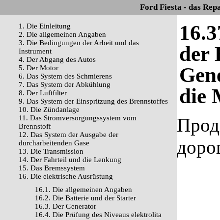
Ford Fiesta - das Rep
16.3
1. Die Einleitung
2. Die allgemeinen Angaben
3. Die Bedingungen der Arbeit und das
der 
Instrument
4. Der Abgang des Autos
Gene
5. Der Motor
6. Das System des Schmierens
7. Das System der Abkühlung
die 
8. Der Luftfilter
9. Das System der Einspritzung des Brennstoffes
10. Die Zündanlage
11. Das Stromversorgungssystem vom
Прод
Brennstoff
12. Das System der Ausgabe der
доро
durcharbeitenden Gase
13. Die Transmission
14. Der Fahrteil und die Lenkung
15. Das Bremssystem
16. Die elektrische Ausrüstung
16.1. Die allgemeinen Angaben
16.2. Die Batterie und der Starter
16.3. Der Generator
16.4. Die Prüfung des Niveaus elektrolita