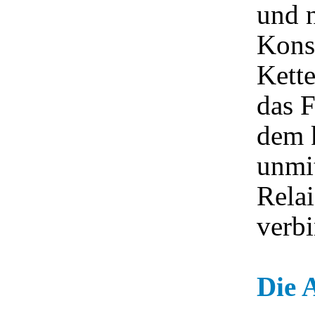
und n
Kons
Kett
das F
dem 
unmit
Rela
verb
Die 