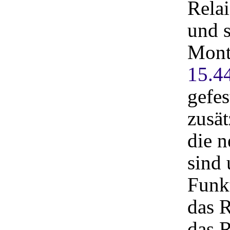
Relai
und s
Mont
15.4
gefes
zusät
die 
sind 
Funkt
das R
das R