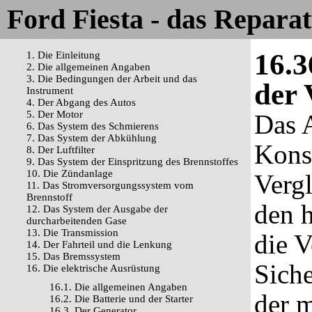
Ford Fiesta - das Repara
16.3
1. Die Einleitung
2. Die allgemeinen Angaben
3. Die Bedingungen der Arbeit und das
der 
Instrument
4. Der Abgang des Autos
5. Der Motor
Das A
6. Das System des Schmierens
7. Das System der Abkühlung
Konsu
8. Der Luftfilter
9. Das System der Einspritzung des Brennstoffes
10. Die Zündanlage
Verg
11. Das Stromversorgungssystem vom
Brennstoff
den 
12. Das System der Ausgabe der
durcharbeitenden Gase
13. Die Transmission
die 
14. Der Fahrteil und die Lenkung
15. Das Bremssystem
Siche
16. Die elektrische Ausrüstung
16.1. Die allgemeinen Angaben
der m
16.2. Die Batterie und der Starter
16.3. Der Generator