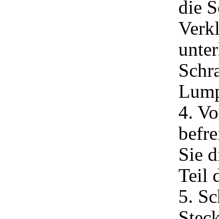
die 
Verkl
unter
Schra
Lump
4. Vo
befre
Sie 
Teil 
5. Sc
Steck