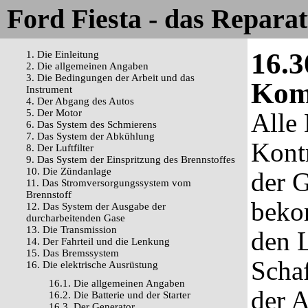
Ford Fiesta - das Repara
16.3
1. Die Einleitung
2. Die allgemeinen Angaben
3. Die Bedingungen der Arbeit und das
Komb
Instrument
4. Der Abgang des Autos
5. Der Motor
Alle
6. Das System des Schmierens
7. Das System der Abkühlung
Kont
8. Der Luftfilter
9. Das System der Einspritzung des Brennstoffes
10. Die Zündanlage
der G
11. Das Stromversorgungssystem vom
Brennstoff
beko
12. Das System der Ausgabe der
durcharbeitenden Gase
13. Die Transmission
den L
14. Der Fahrteil und die Lenkung
15. Das Bremssystem
Schaf
16. Die elektrische Ausrüstung
16.1. Die allgemeinen Angaben
der A
16.2. Die Batterie und der Starter
16.3. Der Generator