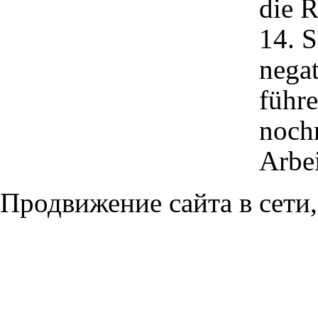
die R
14. S
negat
führ
nochm
Arbei
Продвижение сайта в сети,