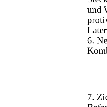
und 
prot
Later
6. N
Komb
7. Zi