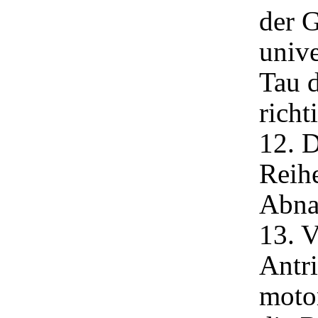
der G
unive
Tau 
richt
12. D
Reih
Abna
13. V
Antri
motor