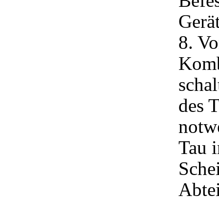
Befe
Gerät
8. Vo
Komb
schal
des T
notwe
Tau i
Sche
Abtei